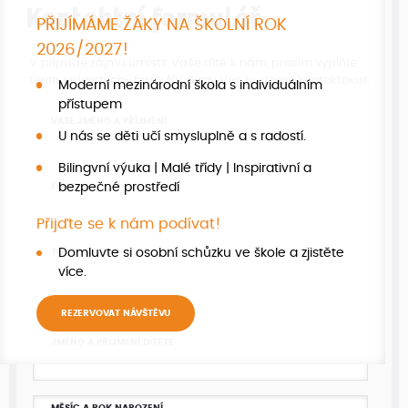
Kontaktní formulář
PŘIJÍMÁME ŽÁKY NA ŠKOLNÍ ROK
2026/2027!
V případě zájmu umístit Vaše dítě k nám, prosím vyplňte
tento jednoduchý formulář a my Vás budeme kontaktovat.
Moderní mezinárodní škola s individuálním
přístupem
VAŠE JMÉNO A PŘÍJMENÍ
U nás se děti učí smysluplně a s radostí.
Bilingvní výuka | Malé třídy | Inspirativní a
bezpečné prostředí
EMAIL
Přijďte se k nám podívat!
Domluvte si osobní schůzku ve škole a zjistěte
TELEFON
více.
REZERVOVAT NÁVŠTĚVU
JMÉNO A PŘÍJMENÍ DÍTĚTE
MĚSÍC A ROK NAROZENÍ