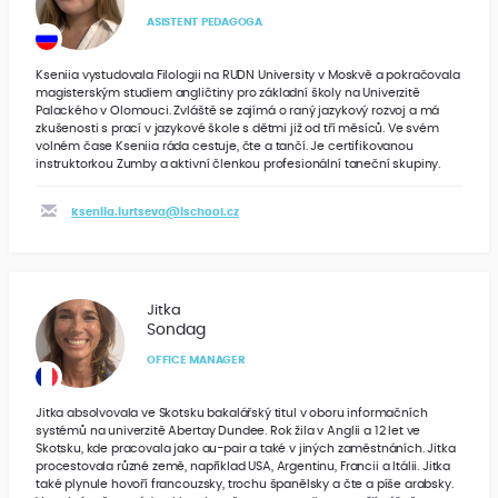
ASISTENT PEDAGOGA
Kseniia vystudovala Filologii na RUDN University v Moskvě a pokračovala
magisterským studiem angličtiny pro základní školy na Univerzitě
Palackého v Olomouci. Zvláště se zajímá o raný jazykový rozvoj a má
zkušenosti s prací v jazykové škole s dětmi již od tří měsíců. Ve svém
volném čase Kseniia ráda cestuje, čte a tančí. Je certifikovanou
instruktorkou Zumby a aktivní členkou profesionální taneční skupiny.
kseniia.iurtseva@ischool.cz
Jitka
Sondag
OFFICE MANAGER
Jitka absolvovala ve Skotsku bakalářský titul v oboru informačních
systémů na univerzitě Abertay Dundee. Rok žila v Anglii a 12 let ve
Skotsku, kde pracovala jako au-pair a také v jiných zaměstnáních. Jitka
procestovala různé země, například USA, Argentinu, Francii a Itálii. Jitka
také plynule hovoří francouzsky, trochu španělsky a čte a píše arabsky.