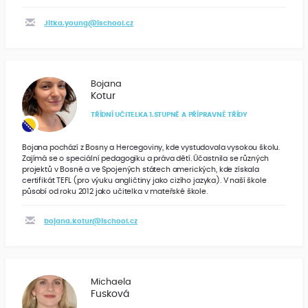
Jitka.young@ischool.cz
Bojana
Kotur
TŘÍDNÍ UČITELKA 1.STUPNĚ A PŘÍPRAVNÉ TŘÍDY
Bojana pochází z Bosny a Hercegoviny, kde vystudovala vysokou školu.
Zajímá se o speciální pedagogiku a práva dětí. Účastnila se různých
projektů v Bosně a ve Spojených státech amerických, kde získala
certifikát TEFL (pro výuku angličtiny jako cizího jazyka). V naší škole
působí od roku 2012 jako učitelka v mateřské škole.
bojana.kotur@ischool.cz
Michaela
Fusková