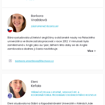
Barbora
Vraštilová
ZÁSTUPKYNĚ ŘEDITELKY
Bára vystudovala učitelství angličtiny a občanské nauky na Palackého
univerzitě a ve škole začala pracovat v roce 2012. V minulosti byla
zaměstnaná v Anglii jako au-pair, během této doby se do Anglie
zamilovala a dodnes ji často navštěvuje.
Více
barbora.vrastilova@ischool.cz
Eleni
Kefala
TŘÍDNÍ UČITELKA 1.STUPNĚ, VEDOUCÍ IPC &
KOORDINÁTORKA PROGRAMU OSOBNOSTNÍHO ROZVOJE
Eleni studovala na Státní a Kapodistriánské Univerzitě v Aténách, kde