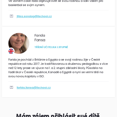
Ve volném čase ráda objevuje svět se svou rodinou a sdílí vášeň pro
basketbal se svým synem.
jitka.sondag@ischool.cz
Farida
Fansa
TŘÍDNÍ UČITELKA 1.STUPNĚ
Farida je pochází z Británie a Egypta a se svojí rodinou žije v České
republice od roku 2017. Je kvalifikovanou a zkušenou pedagožkou s více
než 12 lety praxe ve výuce na 1. a 2. stupni základní školy. Působila na
řadě škol v České republice, Kanadě a Egyptě a nyní se velmi těší na
svou novou kapitolu v ISO.
farida.fansa@ischool.cz
Mám zájem přihlásit své dítě.