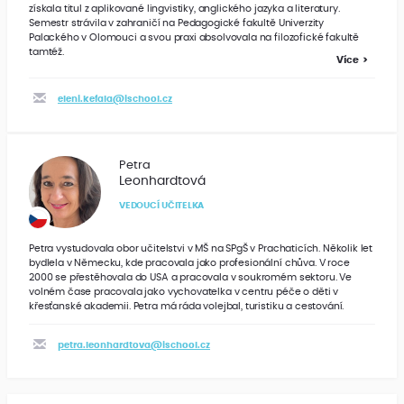
získala titul z aplikované lingvistiky, anglického jazyka a literatury.
Semestr strávila v zahraničí na Pedagogické fakultě Univerzity
Palackého v Olomouci a svou praxi absolvovala na filozofické fakultě
tamtéž.
Více
eleni.kefala@ischool.cz
Petra
Leonhardtová
VEDOUCÍ UČITELKA
Petra vystudovala obor učitelstvi v MŠ na SPgŠ v Prachaticích. Několik let
bydlela v Německu, kde pracovala jako profesionální chůva. V roce ​
2000 se přestěhovala do USA a pracovala v soukromém sektoru. Ve
volném čase pracovala jako vychovatelka v centru péče o děti v
křesťanské akademii. Petra má ráda volejbal, turistiku a cestování.
petra.leonhardtova@ischool.cz