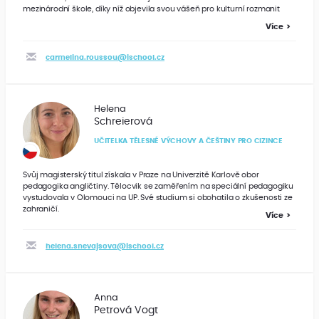
mezinárodní škole, díky níž objevila svou vášeň pro kulturní rozmanit
Více
carmelina.roussou@ischool.cz
Helena
Schreierová
UČITELKA TĚLESNÉ VÝCHOVY A ČEŠTINY PRO CIZINCE
Svůj magisterský titul získala v Praze na Univerzitě Karlově obor
pedagogika angličtiny. Tělocvik se zaměřením na speciální pedagogiku
vystudovala v Olomouci na UP. Své studium si obohatila o zkušenosti ze
zahraničí.
Více
helena.snevajsova@ischool.cz
Anna
Petrová Vogt