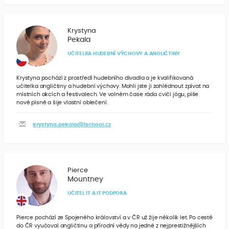
Krystyna
Pekala
UČITELKA HUDEBNÍ VÝCHOVY A ANGLIČTINY
Krystyna pochází z prostředí hudebního divadla a je kvalifikovaná
učitelka angličtiny a hudební výchovy. Mohli jste ji zahlédnout zpívat na
místních akcích a festivalech. Ve volném čase ráda cvičí jógu, píše
nové písně a šije vlastní oblečení.
krystyna.pekala@ischool.cz
Pierce
Mountney
UČITEL IT A IT PODPORA
Pierce pochází ze Spojeného království a v ČR už žije několik let. Po cestě
do ČR vyučoval angličtinu a přírodní vědy na jedné z nejprestižnějších