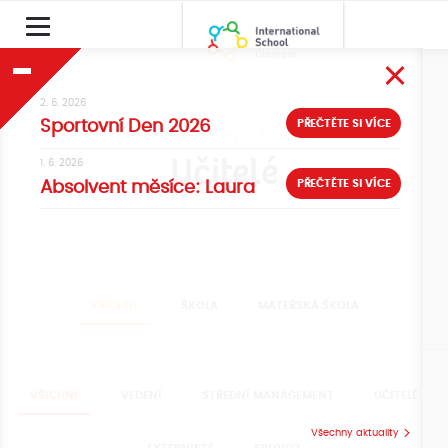
2. 6. 2026
PŘEČTĚTE SI VÍCE
Sportovní Den 2026
Prvotřídní péče pro Vaše děti
Učitelé
1. 6. 2026
PŘEČTĚTE SI VÍCE
Absolvent měsíce: Laura
VŠICHNI
ŠKOLA
MATEŘSKÁ ŠKOLA
VŠICHNI
VEDENÍ
STŘEDNÍ MANAGEMENT
UČITELÉ
Všechny aktuality