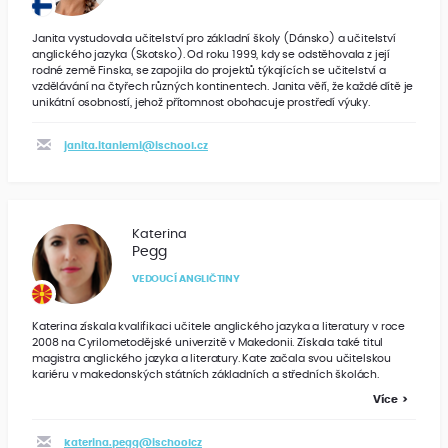
Janita vystudovala učitelství pro základní školy (Dánsko) a učitelství
anglického jazyka (Skotsko). Od roku 1999, kdy se odstěhovala z její
rodné země Finska, se zapojila do projektů týkajících se učitelství a
vzdělávání na čtyřech různých kontinentech. Janita věří, že každé dítě je
unikátní osobností, jehož přítomnost obohacuje prostředí výuky.
janita.itaniemi@ischool.cz
Katerina
Pegg
VEDOUCÍ ANGLIČTINY
Katerina získala kvalifikaci učitele anglického jazyka a literatury v roce
2008 na Cyrilometodějské univerzitě v Makedonii. Získala také titul
magistra anglického jazyka a literatury. Kate začala svou učitelskou
kariéru v makedonských státních základních a středních školách.
Více
katerina.pegg@ischoolcz