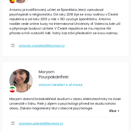
Antonio je kvalifikovaný učitel ze Španělska, který vystudoval
psychopedii a religionistiku. Od roku 2018 žije se svou rodinou v České
republice a od roku 2019 u nás v ISO vyučuje španělštinu. Antonio
nadále vede online kurzy na International University of Valencia, kde učí
a připravuje budoucí učitele. V České republice se mu nejvíce líbí
příroda a milí a zdvořilí lidé. Volný čas tráví především se svou rodinou.
antonio.castellar@ischool.cz
Maryam
Pourpakdelfekr
VEDOUCÍ DRUŽINY & UČITELKA
Maryam dokončila bakalářské studium v oboru elektrotechniky na Azad
univerzitě v Íránu. Poté ji zájem o psychologii přivedl ke studiu tohoto
oboru. Získala magisterský titul z obecné psychologie.
Více
maryam.pakdel@ischool.cz