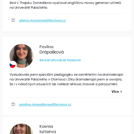
škol v Thajsku. Donedávna vyučoval angličtinu novou generaci učitelů
na Univerzitě Palackého.
pierce.mountney@ischool.cz
Pavlína
Drápalíková
ŠKOLNÍ SPECIÁLNÍ PEDAGOG
Vystudovala jsem speciální pedagogiku se zaměřením na dramaterapii
na Univerzitě Palackého v Olomouci. Díky dramaterapii jsem si osvojila,
že i v náročných situacích lze nalézat lehkost, hravost a porozumění.
Více
pavlina.drapalikova@ischool.cz
Kseniia
Iurtseva