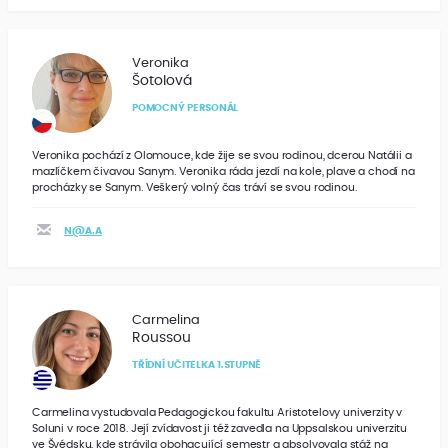
Veronika
Šotolová
POMOCNÝ PERSONÁL
Veronika pochází z Olomouce, kde žije se svou rodinou, dcerou Natálii a
mazlíčkem čivavou Sanym. Veronika ráda jezdí na kole, plave a chodí na
procházky se Sanym. Veškerý volný čas tráví se svou rodinou.
N@A.A
Carmelina
Roussou
TŘÍDNÍ UČITELKA 1.STUPNĚ
Carmelina vystudovala Pedagogickou fakultu Aristotelovy univerzity v
Soluni v roce 2018. Její zvídavost ji též zavedla na Uppsalskou univerzitu
ve Švédsku, kde strávila obohacující semestr a absolvovala stáž na