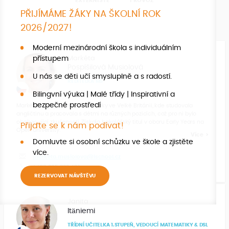
EXTERNISTÉ
PROVOZ
PŘIJÍMÁME ŽÁKY NA ŠKOLNÍ ROK
2026/2027!
Moderní mezinárodní škola s individuálním
přístupem
Markéta
Pospíšilová Musiolová
U nás se děti učí smysluplně a s radostí.
ŘEDITELKA MŠ
Bilingvní výuka | Malé třídy | Inspirativní a
bezpečné prostředí
Markéta strávila více než dva roky ve Velké Británii, kde studovala
angličtinu a pracovala s dětmi na různých pozicích, což pro ni bylo
obohacující zkušeností. Získala bakalářský titul v oboru Early Years na
Přijďte se k nám podívat!
Open University.
Více
Domluvte si osobní schůzku ve škole a zjistěte
více.
marketa.musiolova@ischool.cz
+420 605 966 401
REZERVOVAT NÁVŠTĚVU
Janita
Itäniemi
TŘÍDNÍ UČITELKA 1.STUPEŇ, VEDOUCÍ MATEMATIKY & DSL