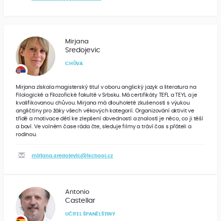
Mirjana
Sredojevic
CHŮVA
Mirjana získala magisterský titul v oboru anglický jazyk a literatura na
Filologické a Filozofické fakultě v Srbsku. Má certifikáty TEFL a TEYL a je
kvalifikovanou chůvou. Mirjana má dlouholeté zkušenosti s výukou
angličtiny pro žáky všech věkových kategorií. Organizování aktivit ve
třídě a motivace dětí ke zlepšení dovedností a znalostí je něco, co ji těší
a baví. Ve volném čase ráda čte, sleduje filmy a tráví čas s přáteli a
rodinou.
mirjana.sredojevic@ischool.cz
Antonio
Castellar
UČITEL ŠPANĚLŠTINY