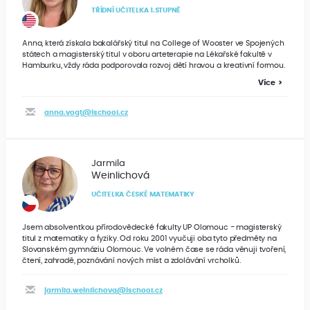
TŘÍDNÍ UČITELKA 1.STUPNĚ
Anna, která získala bakalářský titul na College of Wooster ve Spojených
státech a magisterský titul v oboru arteterapie na Lékařské fakultě v
Hamburku, vždy ráda podporovala rozvoj dětí hravou a kreativní formou.
Více
anna.vogt@ischool.cz
Jarmila
Weinlichová
UČITELKA ČESKÉ MATEMATIKY
Jsem absolventkou přírodovědecké fakulty UP Olomouc - magisterský
titul z matematiky a fyziky. Od roku 2001 vyučuji oba tyto předměty na
Slovanském gymnáziu Olomouc. Ve volném čase se ráda věnuji tvoření,
čtení, zahradě, poznávání nových míst a zdolávání vrcholků.
jarmila.weinlichova@ischool.cz