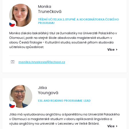
Monika
Trunečková
TŘÍDNÍ UČITELKA 2.STUPNĚ A KOORDINÁTORKA ČESKÉHO
PROGRAMU
Monika získala bakalářský titul ze žurnalistiky na Univerzitě Palackého v
Olomouci, poté na stejné škole absolvovala magisterské studium v
oboru Česká filologie - Kulturální studia, současně přitom studovala
učitelskou způsobilost.
Více
monika.hruskova@ischool.cz
Jitka
Youngová
ESL AND READING PROGRAMME LEAD
Jitka má vystudovanou angličtinu a španělštinu na Univerzitě Palackého
v Olomouci a magisterské studium v oboru aplikovaná lingvistika a
výuka angličtiny na univerzitě v Leicesteru ve Velké Británii.
Více