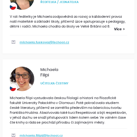
ŘEDITELKA / JEDNATELKA
V roli ředitelky je Michaela zodpovědná za rozvoj a každodenní provoz
naší mateřské a základní školy, přičemž úzce spolupracuje s pedagogy,
dětmi i rodiči. Michaela chodila do školy ve Velké Británii od 8.
Více
michaela.fuskova@ischool.cz
Michaela
Filipi
UČITELKA ČESTINY
Michaela Filipi vystudovala českou filologii a historii na Filozofické
fakultě Univerzity Palackého v Olomouci. Poté pokračovala studiem
české literatury, přičemž se zaměřila především na básnickou tvorbu
Františka Hrubína. Absolvovala také kurz Respektovat a být respektován,
v jehož duchu se snaží přistupovat k lidem kolem sebe. Ve volném čase
čte knihy a ráda se prochází přírodou či zajímavými městy.
michaela.filipi@ischool.cz