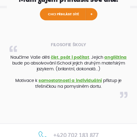
CHCI PŘIHLÁSIT DÍTĚ
FILOSOFIE ŠKOLY
Naučíme Vaše děti
číst, psát i počítat
. Jejich
angličtina
bude po absolvování iSchool jejich druhým mateřským
jazykem. (brilantní, dokonalá...)
Motivace k
samostatnosti a individuální
přístup je
třešničkou na pomyslném dortu.
+420 702 183 877