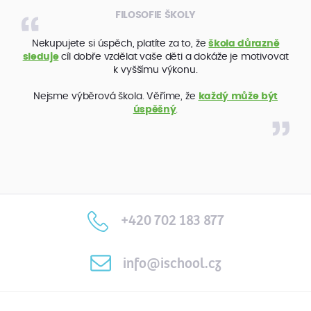
FILOSOFIE ŠKOLY
Nekupujete si úspěch, platíte za to, že
škola důrazně
sleduje
cíl dobře vzdělat vaše děti a dokáže je motivovat
k vyššímu výkonu.
Nejsme výběrová škola. Věříme, že
každý může být
úspěšný
.
+420 702 183 877
info@ischool.cz