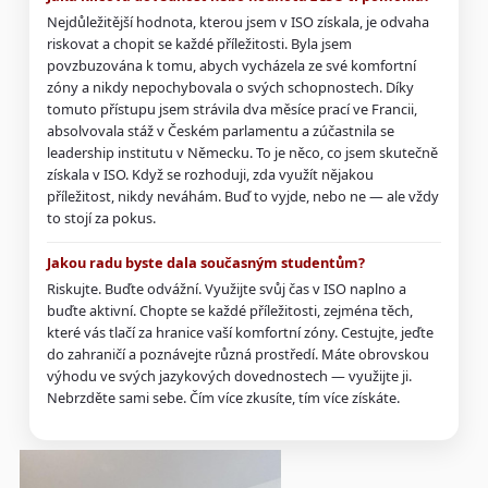
Nejdůležitější hodnota, kterou jsem v ISO získala, je odvaha
riskovat a chopit se každé příležitosti. Byla jsem
povzbuzována k tomu, abych vycházela ze své komfortní
zóny a nikdy nepochybovala o svých schopnostech. Díky
tomuto přístupu jsem strávila dva měsíce prací ve Francii,
absolvovala stáž v Českém parlamentu a zúčastnila se
leadership institutu v Německu. To je něco, co jsem skutečně
získala v ISO. Když se rozhoduji, zda využít nějakou
příležitost, nikdy neváhám. Buď to vyjde, nebo ne — ale vždy
to stojí za pokus.
Jakou radu byste dala současným studentům?
Riskujte. Buďte odvážní. Využijte svůj čas v ISO naplno a
buďte aktivní. Chopte se každé příležitosti, zejména těch,
které vás tlačí za hranice vaší komfortní zóny. Cestujte, jeďte
do zahraničí a poznávejte různá prostředí. Máte obrovskou
výhodu ve svých jazykových dovednostech — využijte ji.
Nebrzděte sami sebe. Čím více zkusíte, tím více získáte.