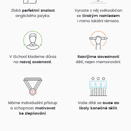
Získá
perfektní znalost
Vyroste z něj světoobčan
anglického jazyka.
se
širokým rozhledem
i mimo lokální témata.
V iSchool klademe důraz
Rozvíjíme dovednosti
na
rozvoj osobnosti
.
dětí, nejen memorování.
Máme individuální přístup
Vaše dítě se
bude do
a schopnost
motivovat
školy konečně těšit
.
ke zlepšování
.