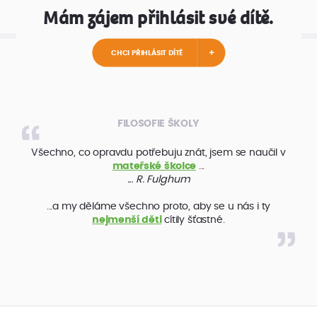
Mám zájem přihlásit své dítě.
CHCI PŘIHLÁSIT DÍTĚ
FILOSOFIE ŠKOLY
Všechno, co opravdu potřebuju znát, jsem se naučil v
mateřské školce
...
... R. Fulghum
...a my děláme všechno proto, aby se u nás i ty
nejmenší děti
cítily šťastné.