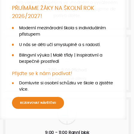
hra vedená dospělými ve vhodném a vyváženém
PŘIJÍMÁME ŽÁKY NA ŠKOLNÍ ROK
poměru. Dále uvedený program upravujeme dle
potřeb dítěte.
2026/2027!
Moderní mezinárodní škola s individuálním
přístupem
U nás se děti učí smysluplně a s radostí.
Bilingvní výuka | Malé třídy | Inspirativní a
bezpečné prostředí
7:00 - 9:00 Příchod
Přijďte se k nám podívat!
Hry iniciované dětmi
Domluvte si osobní schůzku ve škole a zjistěte
více.
REZERVOVAT NÁVŠTĚVU
9:00 - 11:00 Ranní blok