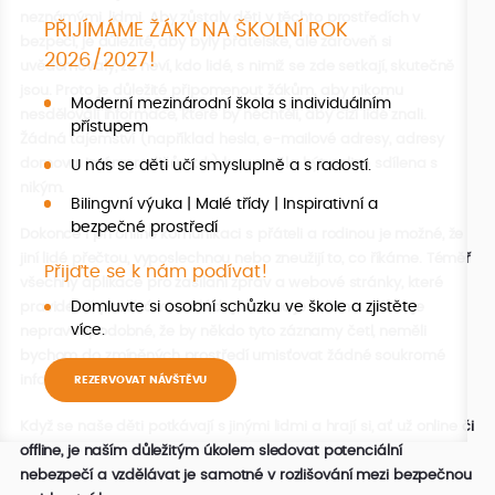
neznámými, lidmi. Aby zůstaly děti v těchto prostředích v
PŘIJÍMÁME ŽÁKY NA ŠKOLNÍ ROK
bezpečí, je důležité, aby byly přátelské, ale zároveň si
2026/2027!
uvědomovaly, že neví, kdo lidé, s nimiž se zde setkají, skutečně
jsou. Proto je důležité připomenout žákům, aby nikomu
Moderní mezinárodní škola s individuálním
nesdělovali informace, které by nechtěli, aby cizí lidé znali.
přístupem
Žádná tajemství (například hesla, e-mailové adresy, adresy
domova, jména rodičů atd.) by neměla být online sdílena s
U nás se děti učí smysluplně a s radostí.
nikým.
Bilingvní výuka | Malé třídy | Inspirativní a
bezpečné prostředí
Dokonce i při online komunikaci s přáteli a rodinou je možné, že
jiní lidé přečtou, vyposlechnou nebo zneužijí to, co říkáme. Téměř
Přijďte se k nám podívat!
všechny aplikace pro zasílání zpráv a webové stránky, které
Domluvte si osobní schůzku ve škole a zjistěte
pravidelně používáme, ukládají vše, co je řečeno. Ačkoli je
více.
nepravděpodobné, že by někdo tyto záznamy četl, neměli
bychom do zmíněných prostředí umisťovat žádné soukromé
informace – pro jistotu.
REZERVOVAT NÁVŠTĚVU
Když se naše děti potkávají s jinými lidmi a hrají si, ať už online či
offline, je naším důležitým úkolem sledovat potenciální
nebezpečí a vzdělávat je samotné v rozlišování mezi bezpečnou