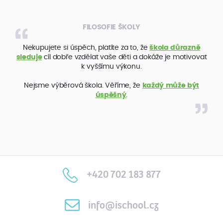
FILOSOFIE ŠKOLY
Nekupujete si úspěch, platíte za to, že
škola důrazně
sleduje
cíl dobře vzdělat vaše děti a dokáže je motivovat
k vyššímu výkonu.
Nejsme výběrová škola. Věříme, že
každý může být
úspěšný
.
+420 702 183 877
info@ischool.cz